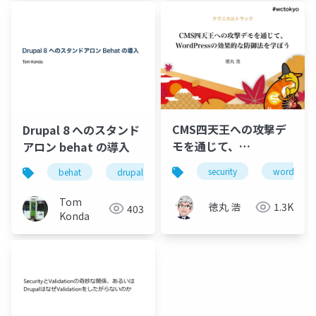
CMS四天王への攻撃デ
Drupal 8 へのスタンド
モを通じて、
アロン behat の導入
WordPressの効果的な
security
wordpress
behat
drupal
防御法を学ぼう
Tom
徳丸 浩
1.3K
403
Konda