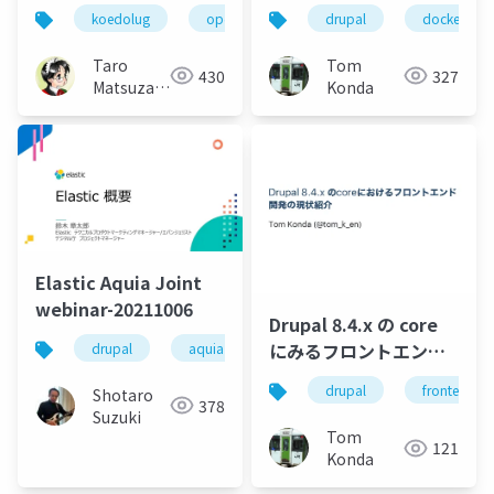
Japan Websiteの再構
自作した話
koedolug
openstreetmap
drupal
docker
築
Taro
Tom
430
327
Matsuzawa
Konda
aka. btm
Elastic Aquia Joint
webinar-20211006
Drupal 8.4.x の core
にみるフロントエンド
drupal
aquia
aquia cloud
elasticsearch
開発の現状紹介
drupal
frontend
Shotaro
378
Suzuki
Tom
121
Konda