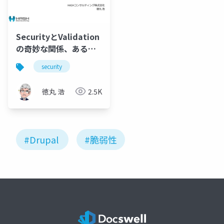
SecurityとValidation
の奇妙な関係、あるい
はDrupalはなぜ
security
Validationをしたがら
ないのか
徳丸 浩
2.5K
#Drupal
#脆弱性