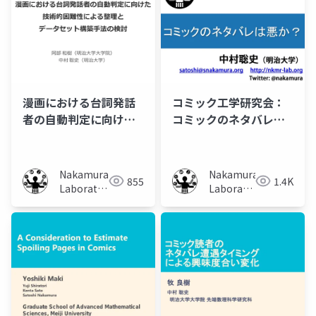
漫画における台詞発話
コミック工学研究会：
者の自動判定に向けた
コミックのネタバレは
技術的困難性による整
悪か？
理とデータセット構築
手法の検討（第2回コミ
Nakamura
Nakamura
855
1.4K
ック工学研究会発表
Laboratory
Laboratory
会）
(Meiji
(Meiji
University)
University)