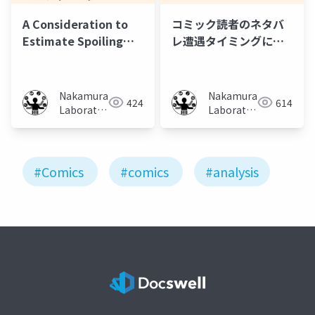
コミック読者のネタバ
A Consideration to
レ遭遇タイミングによ
Estimate Spoiling
る興味度合い変化
Pages in Comics
Nakamura
Nakamura
614
424
Laboratory
Laboratory
(Meiji
(Meiji
University)
University)
#Comics
#comics
#analysis