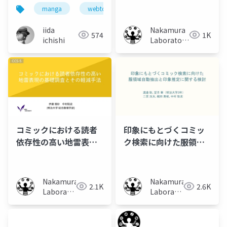
본에서 만화 소비 스타일
spoiler dataset and
manga
webtoon
マンガ
プラットフォー
의 변화 Changes in
the analysis of
manga consumption
comics spoilers
iida
Nakamura
574
1K
styles in Japan
ichishi
Laboratory
(Meiji
University)
コミックにおける読者
印象にもとづくコミッ
依存性の高い地雷表現
ク検索に向けた服領域
の基礎調査とその軽減
自動抽出と印象推定に
手法
関する検討
Nakamura
Nakamura
2.1K
2.6K
Laboratory
Laboratory
(Meiji
(Meiji
University)
University)