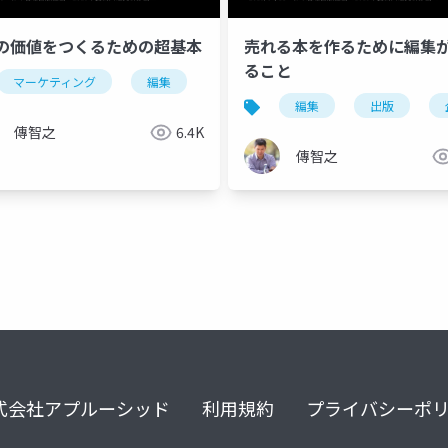
の価値をつくるための超基本
売れる本を作るために編集
ること
マーケティング
編集
出版
企画
デザイン
プラットフォーム
comics
出版
編集
publishing
出版
傳智之
6.4K
傳智之
式会社アプルーシッド
利用規約
プライバシーポ