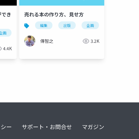
ができ
売れる本の作り方、見せ方
販促
編集
出版
企画
デザイン
企画
デザイン
販促
マーケティング
傳智之
3.2K
4.4K
リシー
サポート・お問合せ
マガジン