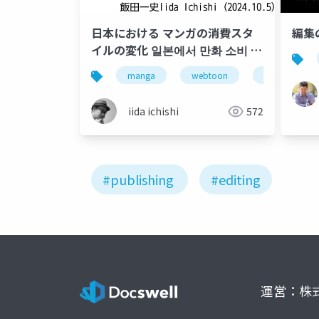
日本における マンガの消費スタ
編集
イルの変化 일본에서 만화 소비 스
타일의 변화 Changes in manga
manga
webtoon
マンガ
consumption styles in Japan
iida ichishi
572
#publishing
#editing
運営：株