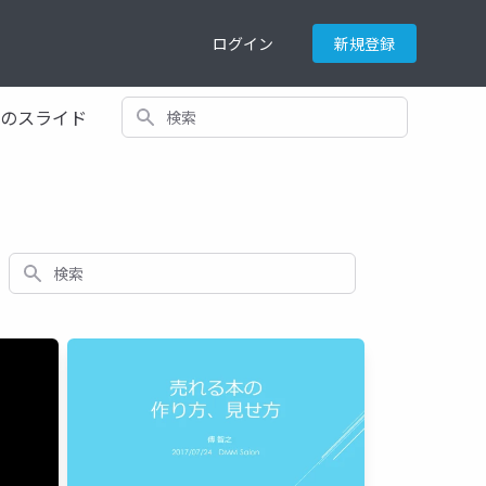
ログイン
新規登録
検索
てのスライド
検索