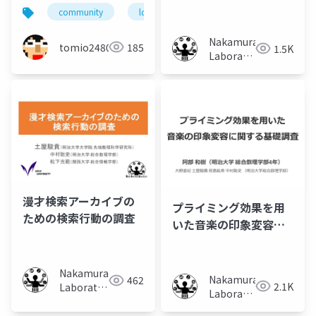
いたのか
るタグ付け手法に関す
community
ldd20sec
local
コミュニティ
る検討
Nakamura
tomio2480
185
1.5K
Laboratory
(Meiji
University)
漫才検索アーカイブの
プライミング効果を用
ための検索行動の調査
いた音楽の印象変容に
関する基礎調査
Nakamura
Nakamura
462
2.1K
Laboratory
Laboratory
(Meiji
(Meiji
University)