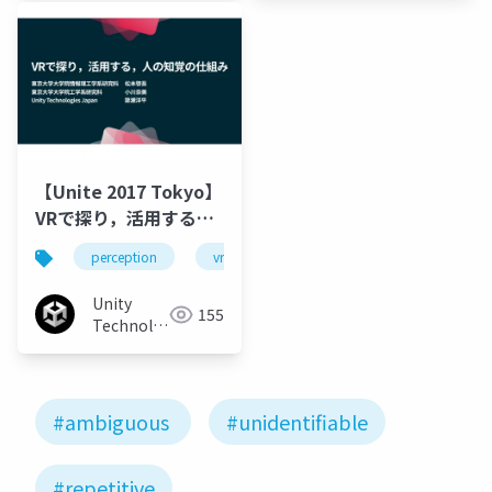
University)
【Unite 2017 Tokyo】
VRで探り，活用する，
人の知覚の仕組み
perception
vr
unity
unity3d
知
Unity
155
Technologies
Japan
#ambiguous
#unidentifiable
#repetitive