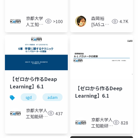
化への道～
京都大学
森岡裕
>100
4.7K
人工知能
[SASユー
研究会
ザー総会
KaiRA
世話人]
【ゼロから作るDeap
Learning】6.1
【ゼロから作るDeep
Learning】6.1
sgd
adam
京都大学人
437
工知能研究
京都大学人
828
会KaiRA
工知能研究
会KaiRA