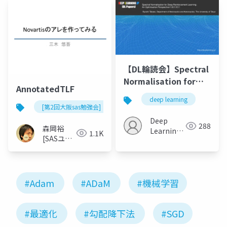
【DL輪読会】Spectral
Normalisation for
AnnotatedTLF
Deep Reinforcement
deep learning
Learning: An
[第2回大阪sas勉強会]
Optimisation
Deep
288
森岡裕
Perspectiveの論文紹
Learning
1.1K
[SASユー
介
JP
ザー総会
世話人]
#Adam
#ADaM
#機械学習
#最適化
#勾配降下法
#SGD