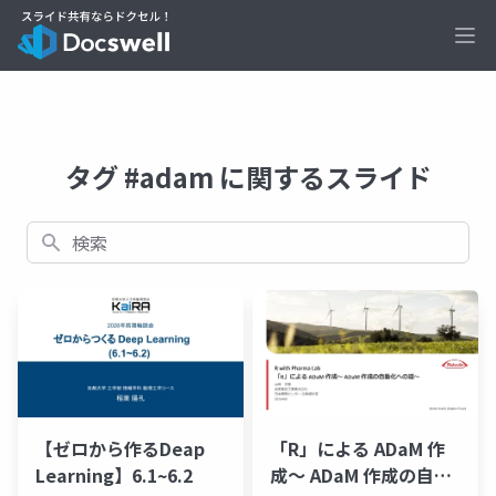
Ope
タグ #adam に関するスライド
検索
【ゼロから作るDeap
「R」による ADaM 作
Learning】6.1~6.2
成～ ADaM 作成の自動