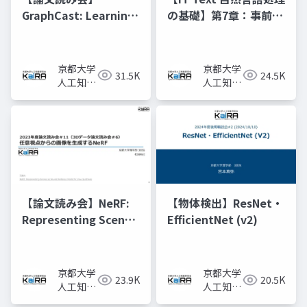
GraphCast: Learning
の基礎】第7章：事前学
skillful medium-
習済みモデルと転移学
range global
習
weather forecasting
京都大学
京都大学
31.5K
24.5K
人工知能
人工知能
研究会
研究会
KaiRA
KaiRA
【論文読み会】NeRF:
【物体検出】ResNet・
Representing Scenes
EfficientNet (v2)
as Neural Radiance
Fields for View
Synthesis
京都大学
京都大学
23.9K
20.5K
人工知能
人工知能
研究会
研究会