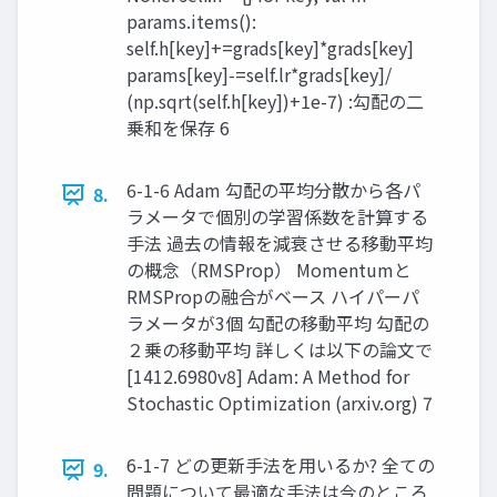
params.items():
self.h[key]+=grads[key]*grads[key]
params[key]-=self.lr*grads[key]/
(np.sqrt(self.h[key])+1e-7) :勾配の二
乗和を保存 6
6-1-6 Adam 勾配の平均分散から各パ
8.
ラメータで個別の学習係数を計算する
手法 過去の情報を減衰させる移動平均
の概念（RMSProp） Momentumと
RMSPropの融合がベース ハイパーパ
ラメータが3個 勾配の移動平均 勾配の
２乗の移動平均 詳しくは以下の論文で
[1412.6980v8] Adam: A Method for
Stochastic Optimization (arxiv.org) 7
6-1-7 どの更新手法を用いるか? 全ての
9.
問題について最適な手法は今のところ