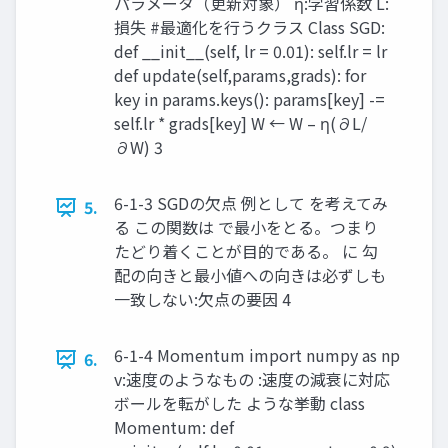
パラメータ（更新対象） η:学習係数 L:
損失 #最適化を行うクラス Class SGD:
def __init__(self, lr = 0.01): self.lr = lr
def update(self,params,grads): for
key in params.keys(): params[key] -=
self.lr * grads[key] W ← W – η(∂L/
∂W) 3
6-1-3 SGDの欠点 例として を考えてみ
5.
る この関数は で最小をとる。つまり
たどり着くことが目的である。 に 勾
配の向きと最小値への向きは必ずしも
一致しない:欠点の要因 4
6-1-4 Momentum import numpy as np
6.
v:速度のようなもの :速度の減衰に対応
ボールを転がした ような挙動 class
Momentum: def