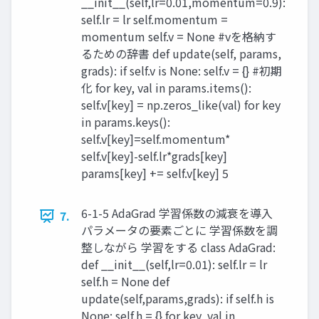
__init__(self,lr=0.01,momentum=0.9):
self.lr = lr self.momentum =
momentum self.v = None #vを格納す
るための辞書 def update(self, params,
grads): if self.v is None: self.v = {} #初期
化 for key, val in params.items():
self.v[key] = np.zeros_like(val) for key
in params.keys():
self.v[key]=self.momentum*
self.v[key]-self.lr*grads[key]
params[key] += self.v[key] 5
6-1-5 AdaGrad 学習係数の減衰を導入
7.
パラメータの要素ごとに 学習係数を調
整しながら 学習をする class AdaGrad:
def __init__(self,lr=0.01): self.lr = lr
self.h = None def
update(self,params,grads): if self.h is
None: self.h = {} for key, val in