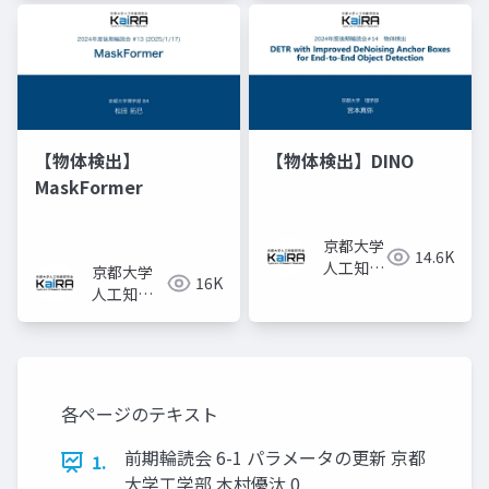
KaiRA
KaiRA
【物体検出】
【物体検出】DINO
MaskFormer
京都大学
14.6K
人工知能
京都大学
16K
研究会
人工知能
KaiRA
研究会
KaiRA
各ページのテキスト
前期輪読会 6-1 パラメータの更新 京都
1.
大学工学部 木村優汰 0