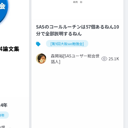
SASのコールルーチンは57個あるねん10
分で全部説明するねん
[第9回大阪sas勉強会]
森岡裕[SASユーザー総会世
25.1K
話人]
24年
4年
会世