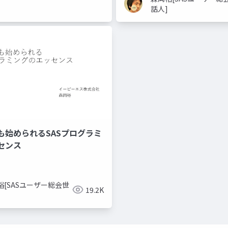
話人]
も始められるSASプログラミ
センス
裕[SASユーザー総会世
19.2K