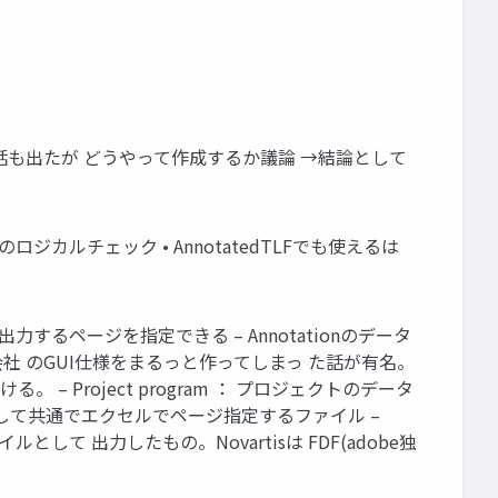
て話も出たが どうやって作成するか議論 →結論として
ine.xmlのロジカルチェック • AnnotatedTLFでも使えるは
） – 出力するページを指定できる – Annotationのデータ
窓の会社 のGUI仕様をまるっと作ってしまっ た話が有名。
る。 – Project program ： プロジェクトのデータ
ct に対して共通でエクセルでページ指定するファイル –
ァイルとして 出力したもの。Novartisは FDF(adobe独