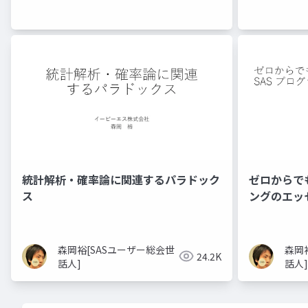
統計解析・確率論に関連するパラドック
ゼロからで
ス
ングのエッ
森岡裕[SASユーザー総会世
森岡
24.2K
話人]
話人]