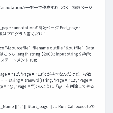
 帳票とannotationが一対一で作成すればOK – 複数ページ
t_page : annotationの開始ページ End_page :
ページ →後はプログラム書くだけ！
ile”; filename outfile “&outfile”; Data
length string $2000.; input string $ @@;
ステートメント run;
Page = “12’, ‘Page = “13’); が基本なんだけど、複数
ranwrd(string, ‘Page = “12’, ‘Page =
 = “@’, ‘Page = “’); のように「@」を削除してやる
ame || ‘, ‘ || Start_page || … Run; Call executeで