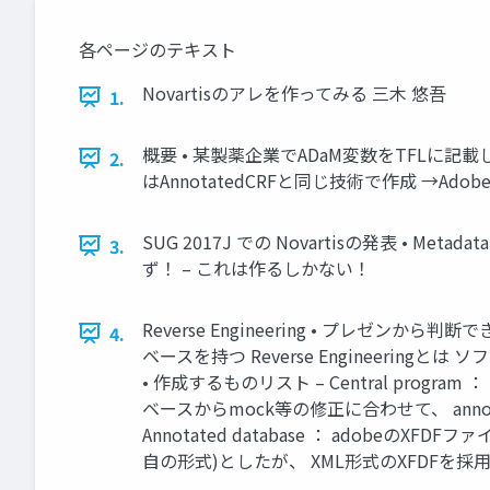
各ページのテキスト
Novartisのアレを作ってみる 三木 悠吾
1.
概要 • 某製薬企業でADaM変数をTFLに
2.
はAnnotatedCRFと同じ技術で作成 →Ad
SUG 2017J での Novartisの発表 • Meta
3.
ず！ – これは作るしかない！
Reverse Engineering • プレゼンから
4.
ベースを持つ Reverse Engineeri
• 作成するものリスト – Central progr
ベースからmock等の修正に合わせて、 annot
Annotated database ： adobeのX
自の形式)としたが、 XML形式のXFDFを採