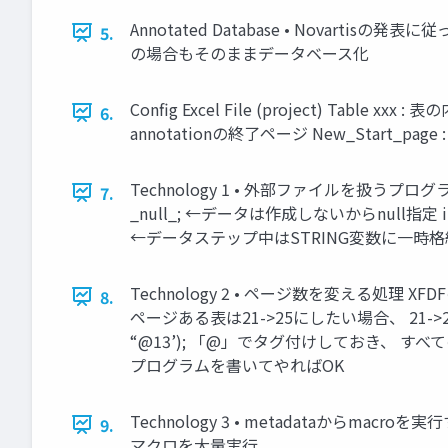
Annotated Database • Novarti
5.
の場合もそのままデータベース化
Config Excel File (project) Table x
6.
annotationの終了ページ New_Start_
Technology 1 • 外部ファイルを扱うプログラムを作成 
7.
_null_; ←データは作成しないからnull指定 infile 
←データステップ中はSTRING変数に一時格納 ＜
Technology 2 • ページ数を変える処理 XFDFのta
8.
ページある表は21->25にしたい場合、 21->22->2
“@13’); 「@」でタグ付けしておき、 すべてのページ
プログラムを書いてやればOK
Technology 3 • metadataからmacroを実行する Data
9.
マクロを大量実行