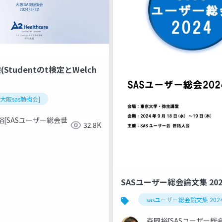
Studentのt検定とWelch
回大阪sas勉強会]
裕[SASユーザー総会世
32.8K
SASユーザー総会論文集 20
sasユーザー総会論文集 202
森岡裕[SASユーザー総