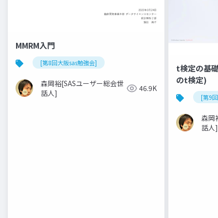
MMRM入門
[第8回大阪sas勉強会]
t検定の基礎(
のt検定)
森岡裕[SASユーザー総会世
46.9K
話人]
[第9
森岡
話人]