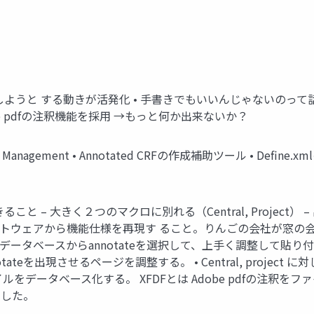
記載しようと する動きが活発化 • 手書きでもいいんじゃないのっ
obe pdfの注釈機能を採用 →もっと何か出来ないか？
data Management • Annotated CRFの作成補助ツール • Def
判断できること – 大きく２つのマクロに別れる（Central, Project
ngとは ソフトウェアから機能仕様を再現す ること。りんごの会社が
am ： データベースからannotateを選択して、上手く調整して貼り付け
ateを出現させるページを調整する。 • Central, proje
FDFファイルをデータベース化する。 XFDFとは Adobe pdfの注釈をフ
用した。