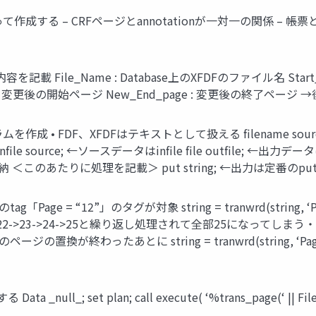
sの発表に従って作成する – CRFページとannotationが一対一の関係 –
xx : 表の内容を記載 File_Name : Database上のXFDFのファイル名 Star
page : 変更後の開始ページ New_End_page : 変更後の終了
• FDF、XFDFはテキストとして扱える filename source “&sourcef
source; ←ソースデータはinfile file outfile; ←出力データはこっち 
このあたりに処理を記載＞ put string; ←出力は定番のput
g「Page = “12”」のタグが対象 string = tranwrd(string, ‘
3->24->25と繰り返し処理されて全部25になってしまう・・・ string = t
の置換が終わったあとに string = tranwrd(string, ‘Page
 _null_; set plan; call execute( ‘%trans_page(‘ || File_N