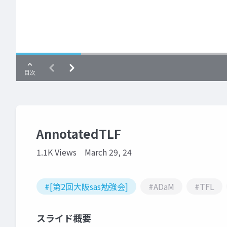
AnnotatedTLF
1.1K Views
March 29, 24
#[第2回大阪sas勉強会]
#ADaM
#TFL
スライド概要