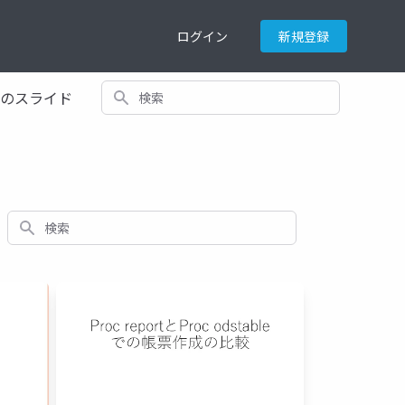
ログイン
新規登録
検索
てのスライド
検索