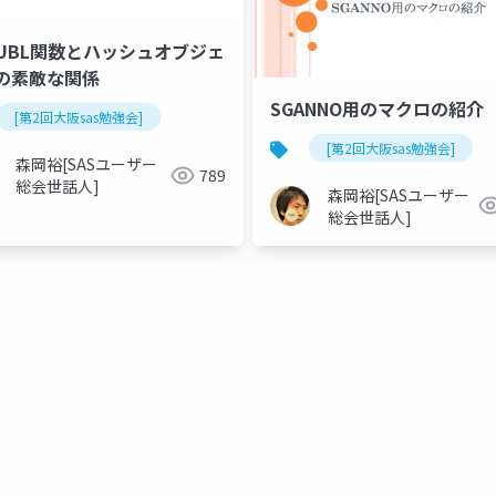
SUBL関数とハッシュオブジェ
の素敵な関係
SGANNO用のマクロの紹介
[第2回大阪sas勉強会]
[第2回大阪sas勉強会]
森岡裕[SASユーザー
789
総会世話人]
森岡裕[SASユーザー
総会世話人]