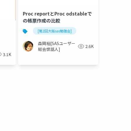
Proc reportとProc odstableで
の帳票作成の比較
[第2回大阪sas勉強会]
森岡裕[SASユーザー
2.6K
総会世話人]
3.1K