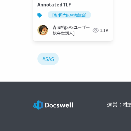
AnnotatedTLF
[第2回大阪sas勉強会]
森岡裕[SASユーザー
1.1K
総会世話人]
#SAS
運営：株