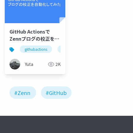
GitHub Actionsで
Zennブログの校正を自
動化してみた
githubactions
reviewdog
textlint
zenn
Yuta
2K
#Zenn
#GitHub