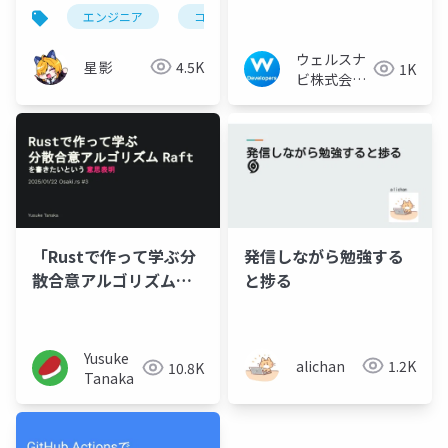
ぞ
ンダーを完走できた話
エンジニア
コミュニティ
zenn
ウェルスナ
星影
4.5K
1K
ビ株式会社
技術広報チ
ーム
「Rustで作って学ぶ分
発信しながら勉強する
散合意アルゴリズム
と捗る
Raft」を書きたいとい
う意思表明
Yusuke
alichan
1.2K
10.8K
Tanaka