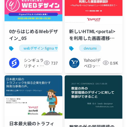
0からはじめるWebデザ
新しいHTML<portal>
イン_05
を利用した画面遷移設
計 〜PayPayモールと
webデザイン figma サムネイル シンラボ
devsumi
Yahoo!ニュースの事例
を添えて〜 #devsumi
シンギュラ
Yahoo!デ
737
0.9K
リティ・ラ
ベロッパ
ボ
ーネット
ワーク
日本最大級のトラフィ
教室の外の学習環境の