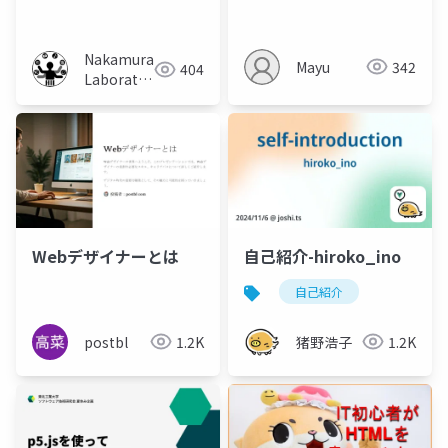
対する人間による認知
とVLMによる認識の一
致度調査
Nakamura
Mayu
342
404
Laboratory
(Meiji
University)
Webデザイナーとは
自己紹介-hiroko_ino
自己紹介
postbl
1.2K
猪野浩子
1.2K