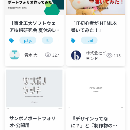
【東北工大ソフトウェ
「IT初心者が HTMLを
ア技術研究会 夏休みLT
書いてみた！」
企画】p5.jsを使って ポ
p5.js
lt
javascript
html
ートフォリオ作ってみ
た
株式会社ビ
青木 大
327
113
ヨンド
サンポノポートフォリ
『デザインってな
オ-公開用
に？』と『制作物の存