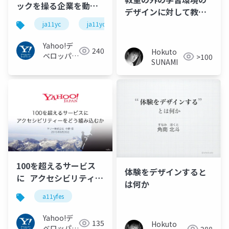
ックを操る企業を動か
デザインに対して教師
す障害当事者の声。
ができること
ja11yc
ja11yc_a
#ja11yc #ja11yc_a
Yahoo!デ
240
Hokuto
ベロッパー
>100
SUNAMI
ネットワー
ク
100を超えるサービス
体験をデザインすると
に アクセシビリティー
は何か
をどう組み込むか #
a11yfes
#a11yfes
Yahoo!デ
135
Hokuto
ベロッパー
288