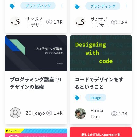
在理由』
ブランディング
デザイン
マーケティング
ブランディング
デ
サンポノ
サンポノ
1.7K
1.8K
｜ デザイ
｜ デザイ
ンと写真
ンと写真
の事務所
の事務所
プログラミング講座 #9
コードでデザインをす
デザインの基礎
るということ
design
Hiroki
ZOI_dayo
1.4K
1.2K
Tani