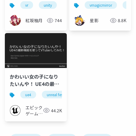
vr
unity
vrm
vrchat
vmagicmirror
vtub
紅坂柚月
744
星影
8.8K
かわいい女の子になり
たいんや！ UE4の最新
機能を使ってVTuberし
ue4
unreal fest east 2018
unreal fest
ue-
てみた！【UNREAL
FEST EAST 2018】
エピック
44.2K
ゲームズ
ジャパン