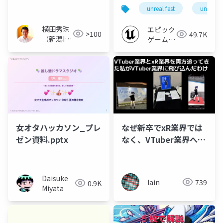
稿2026年3月分
ャルライブ制作事例 |
unreal fest
unreal f
Unreal Fest Tokyo
2025
横田秀珠
エピック
>100
49.7K
（新潟IT
ゲームズ
コンサル
ジャパン
タント）
女オタハッカソン_プレ
なぜ新卒でxR業界では
ゼン資料.pptx
なく、VTuber業界へ飛
び込んだのか
Daisuke
lain
739
0.9K
Miyata