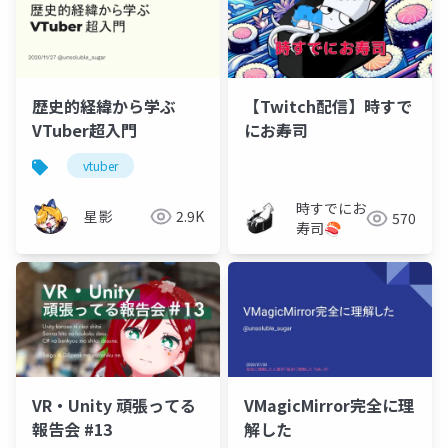
歴史的経緯から学ぶ
【Twitch配信】時すで
VTuber超入門
にお寿司
vtuber
時すでにお
星影
2.9K
570
寿司🍣
VR・Unity 頑張ってる
VMagicMirror完全に理
報告会 #13
解した