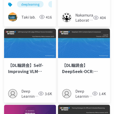
SYMBOLIC
対する人間による認知
deeplearning
論文紹介
深層学習
人工知
MECHANISMS:
とVLMによる認識の一
EMERGENT SYMBOL
致度調査
Nakamura
Taki lab.
416
404
PROCESSING IN
Laboratory
VISION LANGUAGE
(Meiji
University)
MODELS
【DL輪読会】Self-
【DL輪読会】
Improving VLM
DeepSeek-OCR:
Judges Without
Contexts Optical
Human Annotation
Compression
Deep
Deep
3.6K
1.4K
Learning
Learning
JP
JP