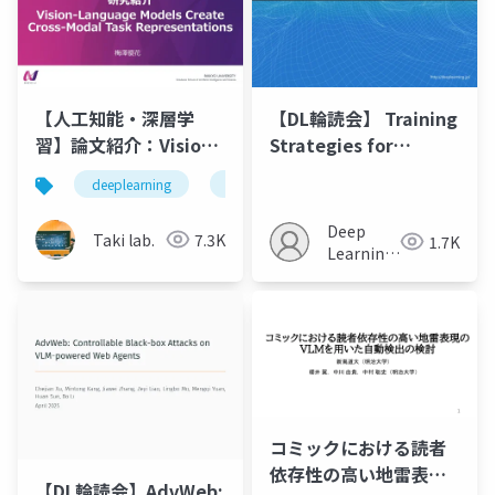
【人工知能・深層学
【DL輪読会】 Training
習】論文紹介：Vision-
Strategies for
Language Models
Efficient Embodied
deeplearning
論文紹介
深層学習
人工知
Create Cross-Modal
Reasoning
Task
Deep
Taki lab.
7.3K
1.7K
Representations
Learning
JP
コミックにおける読者
依存性の高い地雷表現
【DL輪読会】AdvWeb: