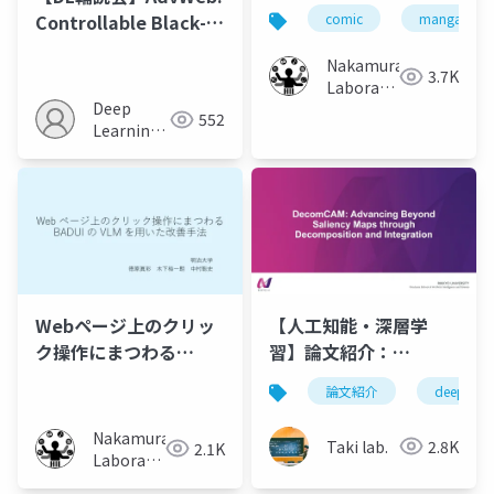
のVLMを用いた自動検
Controllable Black-
comic
manga
出の検討
box Attacks on VLM-
Nakamura
powered Web Agents
3.7K
Laboratory
Deep
(Meiji
552
Learning
University)
JP
Webページ上のクリッ
【人工知能・深層学
ク操作にまつわる
習】論文紹介：
BADUIのVLMを用いた
DecomCAM:
論文紹介
deeplearn
改善手法
Advancing Beyond
Saliency Maps
Nakamura
Taki lab.
2.8K
2.1K
through
Laboratory
(Meiji
Decomposition and