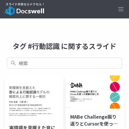
Ope
タグ #行動認識 に関するスライド
検索
MABe Challenge振り
返りとCursorを使った
実環境を見据えた音に