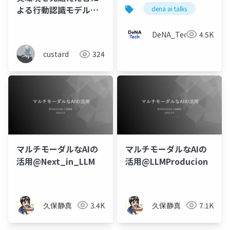
実験の回し方
よる行動認識モデルの
dena ai talks
精度向上に関する一検
討
DeNA_Tech
4.5K
custard
324
マルチモーダルなAIの
マルチモーダルなAIの
活用@Next_in_LLM
活用@LLMProducion
久保静真
3.4K
久保静真
7.1K