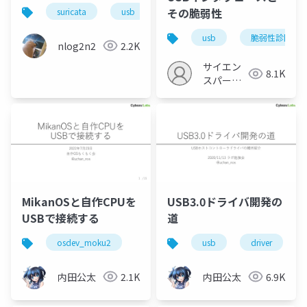
その脆弱性
suricata
usb
エンジニア
usb
脆弱性診断
nlog2n2
2.2K
サイエン
8.1K
スパーク
の勉強会
MikanOSと自作CPUを
USB3.0ドライバ開発の
USBで接続する
道
osdev_moku2
usb
driver
内田公太
2.1K
内田公太
6.9K