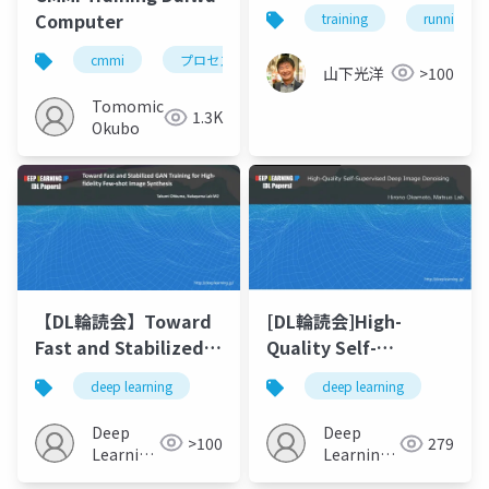
Computer
training
running
cmmi
プロセス改善
spi
品質改善
山下光洋
>100
Tomomichi
1.3K
Okubo
【DL輪読会】Toward
[DL輪読会]High-
Fast and Stabilized
Quality Self-
GAN Training for
Supervised Deep
deep learning
deep learning
Highfidelity Few-
Image Denoising
shot Image Synthesis
Deep
Deep
>100
279
Learning
Learning
JP
JP