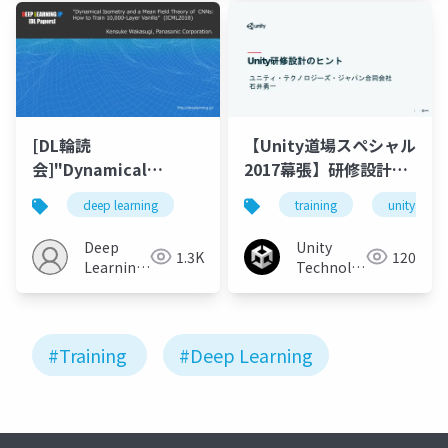
[DL輪読
【Unity道場スペシャル
会]"Dynamical
2017幕張】研修設計の
Isometry and a Mean
ヒント
deep learning
training
unity
Field Theory of CNNs:
How to Train 10,000-
Deep
Unity
1.3K
120
Layer Vanilla
Learning
Technologies
Convolutional Neural
JP
Japan
Networks"
#Training
#Deep Learning