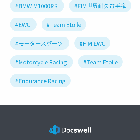
#BMW M1000RR
#FIM世界耐久選手権
#EWC
#Team Étoile
#モータースポーツ
#FIM EWC
#Motorcycle Racing
#Team Etoile
#Endurance Racing