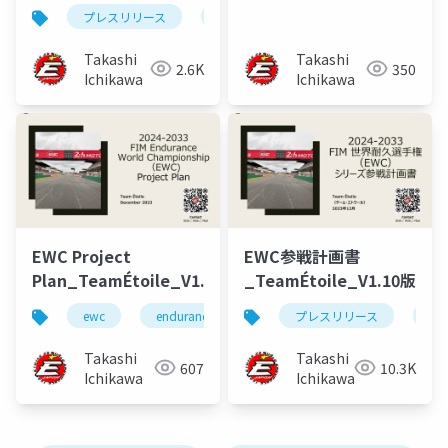
プレスリリース
参戦計画書
ewc
enduran
Takashi
Takashi
2.6K
350
Ichikawa
Ichikawa
EWC Project
EWC参戦計画書
Plan_TeamÉtoile_V1.10_EN
_TeamÉtoile_V1.10版
ewc
endurance world championship
プレスリリース
pressreleas
参
Takashi
Takashi
607
10.3K
Ichikawa
Ichikawa