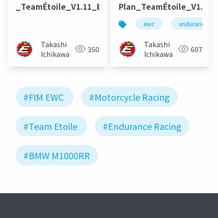
_TeamÉtoile_V1.11_EN
Plan_TeamÉtoile_V1.10
ewc
endurance wo
Takashi
Takashi
350
607
Ichikawa
Ichikawa
#FIM EWC
#Motorcycle Racing
#Team Etoile
#Endurance Racing
#BMW M1000RR