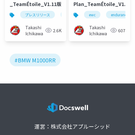
_TeamÉtoile_V1.11版
Plan_TeamÉtoile_V1.10
プレスリリース
参戦計画書
ewc
ewc
endurance wo
enduran
Takashi
Takashi
2.6K
607
Ichikawa
Ichikawa
#BMW M1000RR
運営：株式会社アプルーシッド