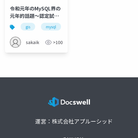
令和元年のMySQL界の
元年的話題～認定試験
とGIS機能～
gis
mysql
oss
certification
spati
sakaik
>100
運営：株式会社アプルーシッド