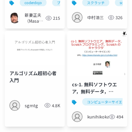
coderdojo
プログラミング
スクラッチ
scratch
and more
のか？
新妻正夫
中村浩三
326
215
（Masao
Niizuma）
アルゴリズム超初心者
入門
cs-1. 無料ソフトウエ
ア，無料データ，
Scratch プログラミン
コンピューターサイエンス
グ，Scratch のキャラ
sgmtg
4.8K
クタ
kunihikokaneko
494