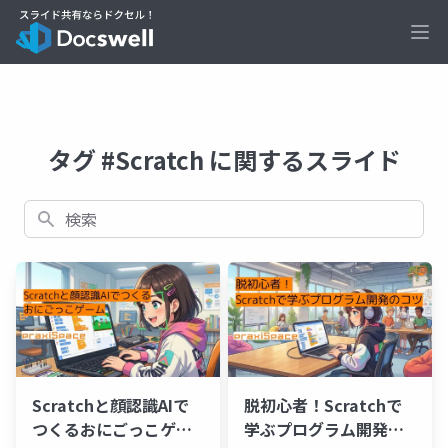
Ope
タグ #Scratch に関するスライド
検索
Scratchと顔認識AIで
脱初心者！Scratchで
つくるおにごっこゲー
学ぶプログラム開発の