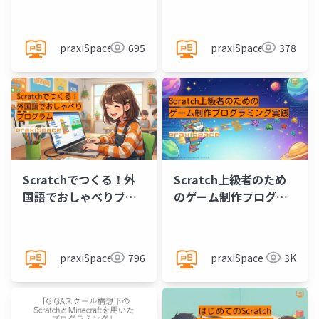
ム@praxiSpace
コツ@praxiSpace
praxiSpace
695
praxiSpace
378
Scratchでつくる！外
Scratch上級者のため
国語でおしゃべりプロ
のゲーム制作プログラ
グラム@praxiSpace
ミング実践
@praxiSpace
praxiSpace
796
praxiSpace
3K