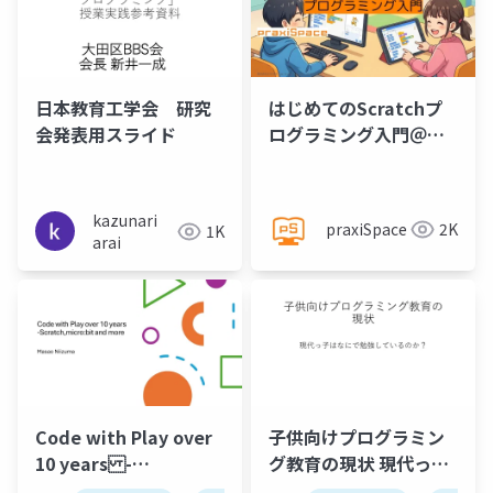
日本教育工学会 研究
はじめてのScratchプ
会発表用スライド
ログラミング入門＠
praxiSpace
kazunari
praxiSpace
2K
1K
arai
Code with Play over
子供向けプログラミン
10 years -
グ教育の現状 現代っ子
Scratch,micro:bit
はなにで勉強している