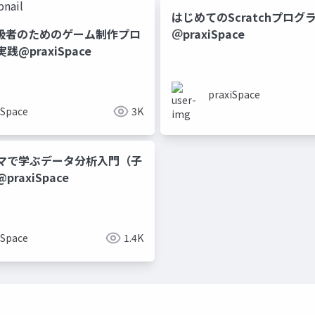
はじめてのScratchプロク
h上級者のためのゲーム制作プロ
＠praxiSpace
@praxiSpace
praxiSpace
iSpace
3K
マで学ぶデータ分析入門（子
raxiSpace
iSpace
1.4K