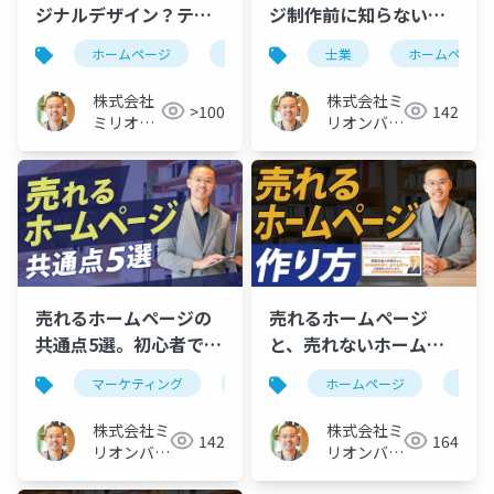
ジナルデザイン？テン
ジ制作前に知らないと
プレート？集客できる
後悔する10の鉄則
ホームページ
オリジナルデザイン
士業
テンプレート
ホームページ
のはどっち？
株式会社
株式会社ミ
>100
142
ミリオン
リオンバリ
バリュー
ュー
売れるホームページの
売れるホームページ
共通点5選。初心者でも
と、売れないホームペ
すぐ真似できる集客の
ージの違いとは？
マーケティング
ホームページ
ホームページ
マー
コツ
株式会社ミ
株式会社ミ
142
164
リオンバリ
リオンバリ
ュー
ュー