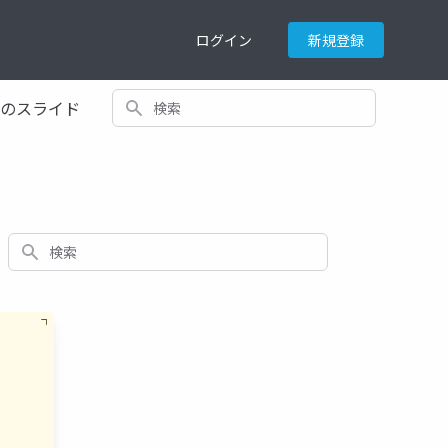
ログイン
新規登録
検索
てのスライド
検索