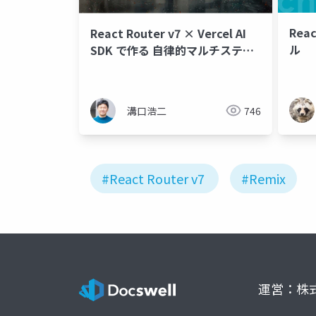
Rea
React Router v7 × Vercel AI
ル
SDK で作る 自律的マルチステッ
プAIエージェント
溝口浩二
746
#React Router v7
#Remix
運営：株