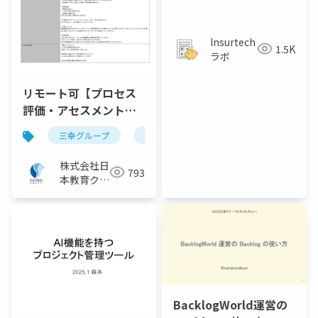
Insurtech
1.5K
ラボ
リモート可【プロセス
評価・アセスメント】
医療機器の国際規格適
三幸グループ
日本教育クリエイト
事業紹介
合評価プロジェクト／
三幸グループ【株式会
株式会社日
793
社日本教育クリエイ
本教育クリ
ト】
エイト IT
ソリューシ
ョン事業部
BacklogWorld運営の