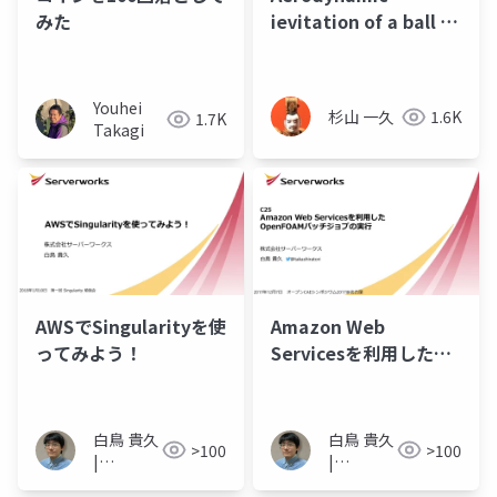
みた
ievitation of a ball in
free jet evitation of
a ball in free jet CAE
－
Youhei
杉山 一久
1.6K
1.7K
Yokohama_20230507S
Takagi
AWSでSingularityを使
Amazon Web
ってみよう！
Servicesを利用した
OpenFOAMバッチジョ
ブの実行
白鳥 貴久
白鳥 貴久
>100
>100
|
|
Takahisa
Takahisa