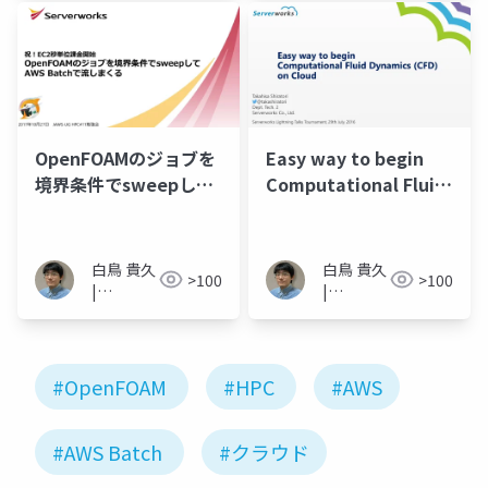
Shiratori
Shiratori
OpenFOAMのジョブを
Easy way to begin
境界条件でsweepして
Computational Fluid
AWS Batchで流しまく
Dynamics on Cloud
る
白鳥 貴久
白鳥 貴久
>100
>100
|
|
Takahisa
Takahisa
Shiratori
Shiratori
#OpenFOAM
#HPC
#AWS
#AWS Batch
#クラウド