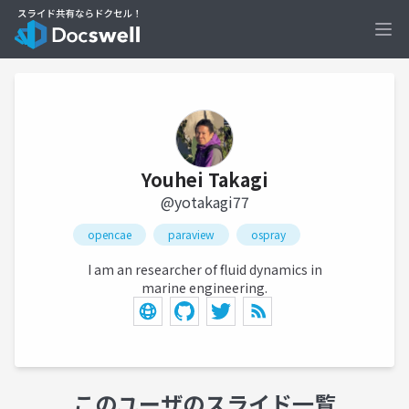
Ope
Youhei Takagi
@yotakagi77
opencae
paraview
ospray
I am an researcher of fluid dynamics in
marine engineering.
このユーザのスライド一覧