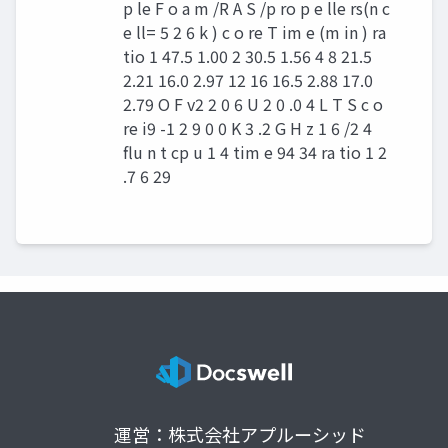
p le F o a m /R A S /p ro p e lle rs(n c
e ll= 5 2 6 k ) c o re T im e (m in ) ra
tio 1 47.5 1.00 2 30.5 1.56 4 8 21.5
2.21 16.0 2.97 12 16 16.5 2.88 17.0
2.79 O F v2 2 0 6 U 2 0 .0 4 L T S c o
re i9 -1 2 9 0 0 K 3 .2 G H z 1 6 /2 4
flu n t cp u 1 4 tim e 94 34 ra tio 1 2
.7 6 29
運営：株式会社アプルーシッド