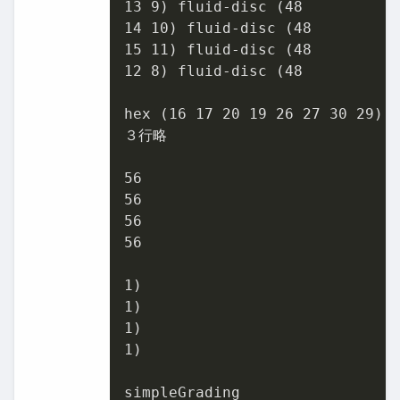
13
9
) fluid-disc (
48
14
10
) fluid-disc (
48
15
11
) fluid-disc (
48
12
8
) fluid-disc (
48
hex (
16
17
20
19
26
27
30
29
) 
３行略

56
56
56
56
1
1
1
1
)

simpleGrading
