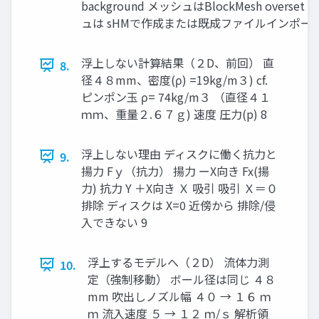
background メッシュはBlockMesh overset
ュは sHMで作成または既成ファイルインポート
浮上しない計算結果（２D、前回） 直
8.
径４８mm、密度(ρ) =19kg/m３) cf.
ピンポン玉 ρ= 74kg/m３ （直径４１
ｍｍ、重量２.６７ｇ) 速度 圧力(p) 8
浮上しない理由 ディスクに働く抗力と
9.
揚力 Fｙ（抗力） 揚力 ーX向き Fx(揚
力) 抗力 Y ＋X向き Ｘ 吸引 吸引 Ｘ＝０
排除 ディスクは X=0 近傍から 排除/侵
入できない 9
浮上するモデルへ（２D） 流体力測
10.
定（強制移動） ボール径は同じ ４８
mm 吹出しノズル幅 ４０ → １６ ｍ
ｍ 流入速度 ５ → １２ ｍ/ｓ 解析領