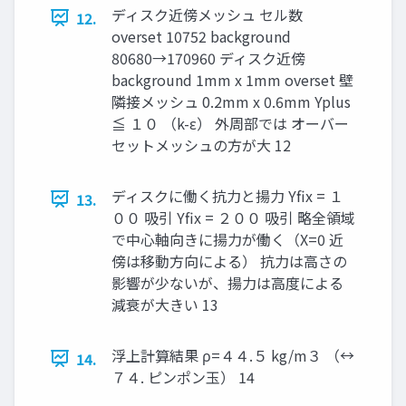
ディスク近傍メッシュ セル数
12.
overset 10752 background
80680→170960 ディスク近傍
background 1mm x 1mm overset 壁
隣接メッシュ 0.2mm x 0.6mm Yplus
≦ １０ （k-ε） 外周部では オーバー
セットメッシュの方が大 12
ディスクに働く抗力と揚力 Yfix = １
13.
００ 吸引 Yfix = ２００ 吸引 略全領域
で中心軸向きに揚力が働く（X=0 近
傍は移動方向による） 抗力は高さの
影響が少ないが、揚力は高度による
減衰が大きい 13
浮上計算結果 ρ=４４.５ kg/m３ （↔
14.
７４. ピンポン玉） 14