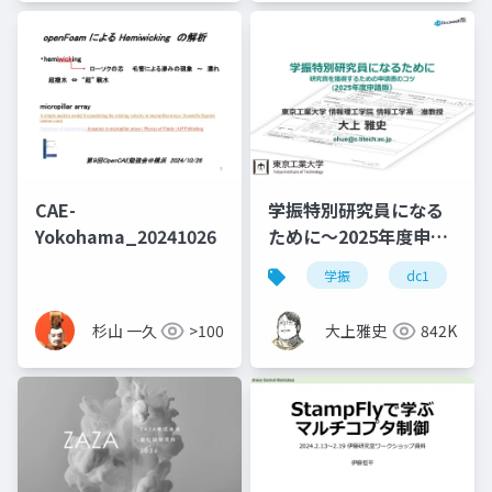
CAE-
学振特別研究員になる
Yokohama_20241026
ために～2025年度申請
版
学振
dc1
杉山 一久
>100
大上雅史
842K