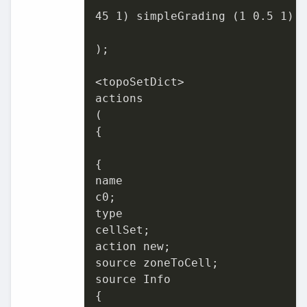
45
1
) simpleGrading (
1
0.5
1
)

);

<topoSetDict>

actions

(

{

{

name

c0;

type

cellSet;

action new;

source zoneToCell;

source Info

{
