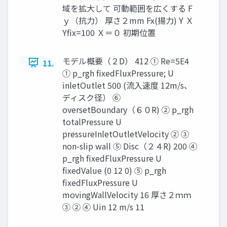
域を拡大して 可動範囲を広くする F
ｙ（抗力） 厚さ２mm Fx(揚力) Y Ｘ
Yfix=100 Ｘ＝０ 初期位置
モデル概要（２D） 412 ① Re=5E4
11.
① p_rgh fixedFluxPressure; U
inletOutlet 500 (流入速度 12m/s、
ディスク径） ⑥
oversetBoundary（６０R) ② p_rgh
totalPressure U
pressureInletOutletVelocity ② ③
non-slip wall ⑤ Disc（２４R) 200 ④
p_rgh fixedFluxPressure U
fixedValue (0 12 0) ⑤ p_rgh
fixedFluxPressure U
movingWallVelocity 16 厚さ２ｍｍ
③ ② ④ Uin 12 m/s 11