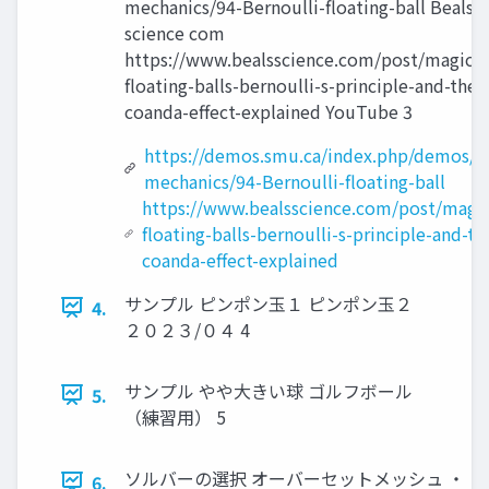
mechanics/94-Bernoulli-floating-ball Beals
science com
https://www.bealsscience.com/post/magic-
floating-balls-bernoulli-s-principle-and-the-
coanda-effect-explained YouTube 3
https://demos.smu.ca/index.php/demos/fl
mechanics/94-Bernoulli-floating-ball
https://www.bealsscience.com/post/magic
floating-balls-bernoulli-s-principle-and-th
coanda-effect-explained
サンプル ピンポン玉１ ピンポン玉２
4.
２０２３/０４ 4
サンプル やや大きい球 ゴルフボール
5.
（練習用） 5
ソルバーの選択 オーバーセットメッシュ ・
6.