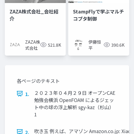
ZAZA株式会社_会社紹
StampFlyで学ぶマルチ
介
コプタ制御
ZAZA株
伊藤恒
521.8K
390.6K
式会社
平
各ページのテキスト
２０２３年０４月２９日 オープンCAE
1.
勉強会横浜 OpenFOAM によるジェッ
ト中の球の浮上解析 sgy-kaz（杉山）
1
吹き玉 例えば、アマゾン Amazon.co.jp: Xiaoli
2.