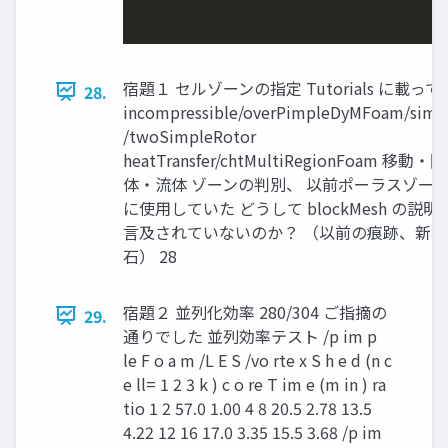
宿題１ セルゾーンの指定 Tutorials に載っ
28.
incompressible/overPimpleDyMFoam/simp
/twoSimpleRotor
heatTransfer/chtMultiRegionFoam 移動
体・流体 ゾーンの判別、 以前ポーラスゾー
に使用していた どうして blockMesh の説
言及されていないのか？ （以前の痕跡、新
石） 28
宿題２ 並列化効率 280/304 ご指摘の
29.
通りでした 並列効率テスト /p im p
le F o a m /L E S /vo rte x S h e d (n c
e ll= 1 2 3 k ) c o re T im e (m in ) ra
tio 1 2 57.0 1.00 4 8 20.5 2.78 13.5
4.22 12 16 17.0 3.35 15.5 3.68 /p im