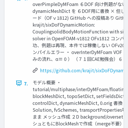
overPimpleDyMFoam ６DOF 向け例題がない
dynamicMeshDict を ６DOF用に書換 × 但し
ード（OFｖ1812) GitHub への投稿あり GitHu
krajit/sixDoFDynamicMotion:
CouplingsolidBodyMotionFunction with six
solver in OpenFOAM-v1812 OFv1812 コン
功、例題は再現、本件では稼働しない OFv2006
ンパイルエラー ・ overInterDyMFoam VOF
みの流れ、α≡ 0 ） （７１回CAE勉強会） 6
https://github.com/krajit/sixDoFDynami
モデル概要 ・
7.
tutorial/multiphase/interDyMFoam/floatin
blockMeshDict, topoSetDict, setFieldsDict,
controlDict, dynamicMeshDict, 0.orig 書換
Solution, fvSchemes, transportProperties
まま メッシュ作成 ２D background/overset 
シュともにBlockMeshで作成（merge不要） 