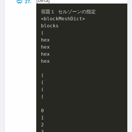
27.
宿題１ セルゾーンの指定

<blockMeshDict>

blocks

(

hex

hex

hex

hex

(

(

(

(

0
1
2
3