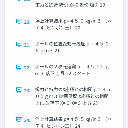
重力と釣合 吸引 X=０近傍 吸引 19
浮上計算結果 ρ=４５.０ kg/m３ （↔
20.
７４. ピンポン玉） 20
ボールの位置変動ー履歴 ρ = ４５.０
21.
ｋｇｍ３ 21
ボールの２次元運動 ρ = ４５.０ｋｇ
22.
ｍ３ 落下 上昇 22 スタート
揚力と抗力のX座標との相関 ρ = ４５.
23.
０ｋｇｍ３ 時間履歴 X座標との相関
上に凸 落下 X=０ X=０ 上昇 23
浮上計算結果 ρ=４５.５ kg/m３ （↔
24.
７４. ピンポン玉） 24