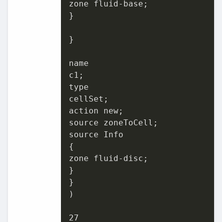
zone fluid-base;

}

}

name

c1;

type

cellSet;

action new;

source zoneToCell;

source Info

{

zone fluid-disc;

}

}

)

27