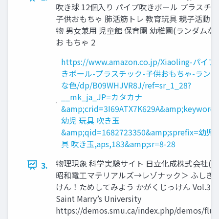
吹き球 12個入り パイプ吹きボール プラスチ
子供おもちゃ 肺活筋トレ 教育玩具 親子活動 
物 男女兼用 児童館 保育園 幼稚園(ランダムな色)
お もちゃ 2
https://www.amazon.co.jp/Xiaoling-パイ
きボール-プラスチック-子供おもちゃ-ラン
な色/dp/B09WHJVR8J/ref=sr_1_28?
__mk_ja_JP=カタカナ
&amp;crid=3I69ATX7K629A&amp;keywords
幼児 玩具 吹き玉
&amp;qid=1682723350&amp;sprefix=幼児
具 吹き玉,aps,183&amp;sr=8-28
物理現象 科学実験サイト 日立化成株式会社(旧
3.
昭和電工マテリアルズ→レゾナック＞ ふしぎ
けん！ためしてみよう かがくじっけん Vol.3 20
Saint Marry’s University
https://demos.smu.ca/index.php/demos/flui