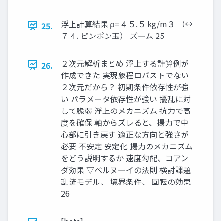
浮上計算結果 ρ=４５.５ kg/m３ （↔
25.
７４. ピンポン玉） ズーム 25
２次元解析まとめ 浮上する計算例が
26.
作成できた 実現象程ロバストでない
２次元だから？ 初期条件依存性が強
い パラメータ依存性が強い 擾乱に対
して脆弱 浮上のメカニズム 抗力で高
度を確保 軸からズレると、揚力で中
心部に引き戻す 適正な方向と強さが
必要 不安定 安定化 揚力のメカニズム
をどう説明するか 速度勾配、コアン
ダ効果 ▽ベルヌーイの法則 検討課題
乱流モデル、 境界条件、 回転の効果
26
[beta]