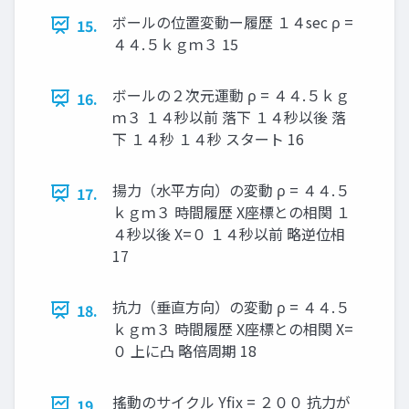
ボールの位置変動ー履歴 １４sec ρ =
15.
４４.５ｋｇｍ３ 15
ボールの２次元運動 ρ = ４４.５ｋｇ
16.
ｍ３ １４秒以前 落下 １４秒以後 落
下 １４秒 １４秒 スタート 16
揚力（水平方向）の変動 ρ = ４４.５
17.
ｋｇｍ３ 時間履歴 X座標との相関 １
４秒以後 X=０ １４秒以前 略逆位相
17
抗力（垂直方向）の変動 ρ = ４４.５
18.
ｋｇｍ３ 時間履歴 X座標との相関 X=
０ 上に凸 略倍周期 18
搖動のサイクル Yfix = ２００ 抗力が
19.