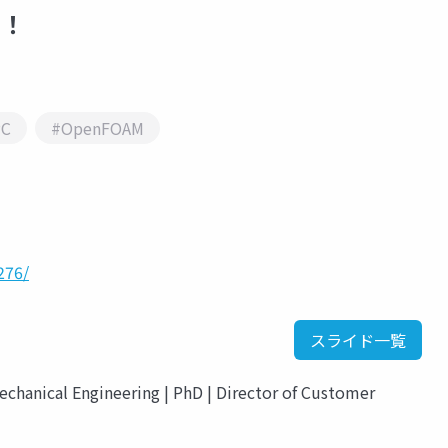
う！
PC
#OpenFOAM
276/
スライド一覧
chanical Engineering | PhD | Director of Customer