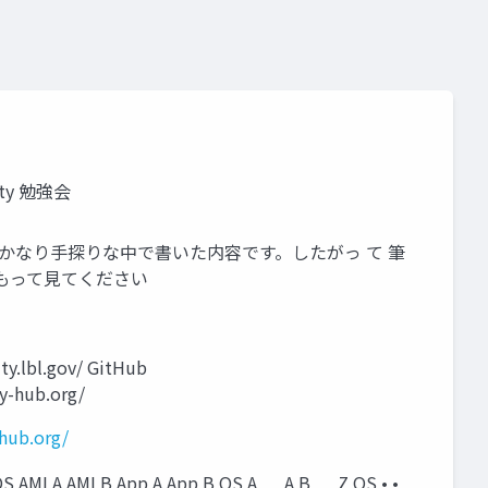
ty 勉強会
」は、かなり手探りな中で書いた内容です。したがっ て 筆
もって見てください
l.gov/ GitHub
y-hub.org/
-hub.org/
App A App B OS A … A B … Z OS • •