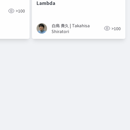
Lambda
>100
白鳥 貴久 | Takahisa
>100
Shiratori