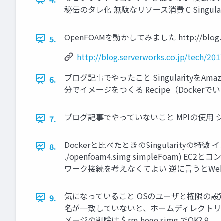
秘伝のタレ化 無駄なリソース消費 C Singula
OpenFOAMを動かしてみました http://blog.server
5.
http://blog.serverworks.co.jp/tech/20
ブログ記事でやったこと SingularityをAma
6.
分でイメージをつくる Recipe（Dockerでい
ブログ記事でやっていないこと MPIの使用 ジョ
7.
Dockerと比べたときのSingularityの
8.
./openfoam4.simg simpleFoam
ワーク接続を考えなくてよい 逆に言うとWe
気になっていること OSのユーザと権限の設定をど
9.
名が一致していないと、ホームディレクトリの共
メージの削除は $ rm hoge.simg でOK? 9