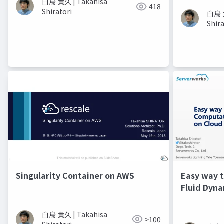
白鳥 貴久 | Takahisa
418
Shiratori
白鳥 貴
Shira
Singularity Container on AWS
Easy way 
Fluid Dyna
白鳥 貴久 | Takahisa
>100