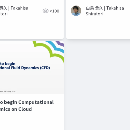
久 | Takahisa
白鳥 貴久 | Takahisa
>100
tori
Shiratori
to begin Computational
mics on Cloud