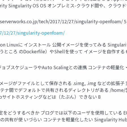
rity Singularity OS OS オンプレミス-クラウド間や、
works.co.jp/tech/2017/12/27/singularity-openfoam/ 5
17/12/27/singularity-openfoam/
zon Linuxに インストール 公開イメージを使ってみる Singula
うところ のDockerfile）やShellを使って イメージを自作する 
ブスケジューラやAuto Scalingとの連携 コンテナの軽量化
特徴 イメージがファイルとして保存される .simg, .img などの
) EC2とコンテナ間でデフォルトで共有されるディレクトリがある /home/
bサイトホスティングなどは（たぶん）できない 8
うするべきか ブログでは以下のユーザを使用している EC2: ec2
有が使 いづらい コンテナを軽量化したい Singularity 