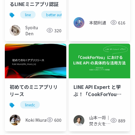
るLINEミニアプリ認証
line
better auth
lineミニアプリ認証
lin
本間利通
616
Syoitu
320
Den
初めてのミニアプリリ
LINE API Expert と学
リース
ぶ！「CookForYou」
におけるLINE API の具
linedc
体的な活用方法
山本一将｜
Koki Miura
600
889
焚き火を愛
するエンジ