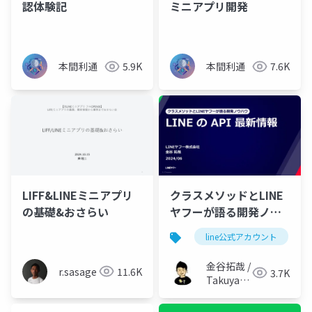
認体験記
ミニアプリ開発
本間利通
5.9K
本間利通
7.6K
LIFF&LINEミニアプリ
クラスメソッドとLINE
の基礎&おさらい
ヤフーが語る開発ノウ
ハウ - LINE の API 最新
line公式アカウント
情報
金谷拓哉 /
r.sasage
11.6K
3.7K
Takuya
Kanatani