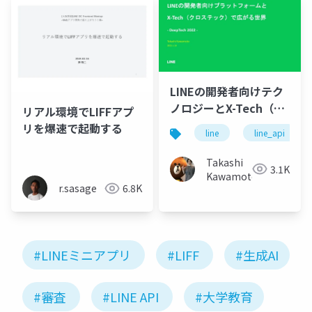
LINEの開発者向けテク
ノロジーとX-Tech（ク
リアル環境でLIFFアプ
ロステック）で広がる
リを爆速で起動する
line
line_api
世界
Takashi
3.1K
Kawamoto
r.sasage
6.8K
#LINEミニアプリ
#LIFF
#生成AI
#審査
#LINE API
#大学教育