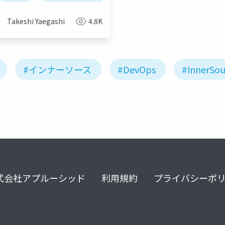
Takeshi Yaegashi
4.8K
#インナーソース
#DevOps
#InnerSou
式会社アプルーシッド
利用規約
プライバシーポ