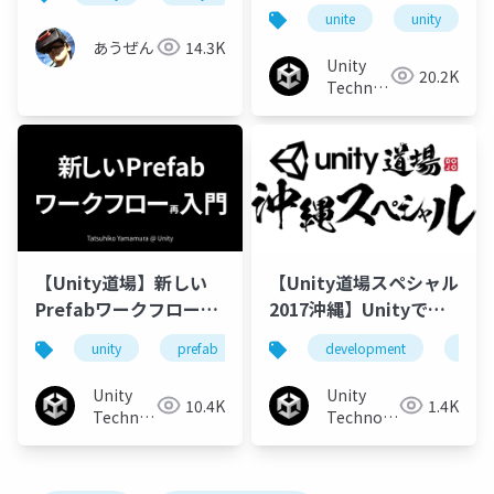
含む広いステージでも
unite
unity
大丈夫、そうDOTSなら
あうぜん
14.3K
ね
Unity
20.2K
Technologies
Japan
【Unity道場】新しい
【Unity道場スペシャル
Prefabワークフロー入
2017沖縄】Unityで開
門
発する上で 知っとくと
unity
prefab
unity道場
development
assetbundles
funct
便利な面白機能のアレ
コレ
Unity
Unity
10.4K
1.4K
Technologies
Technologies
Japan
Japan