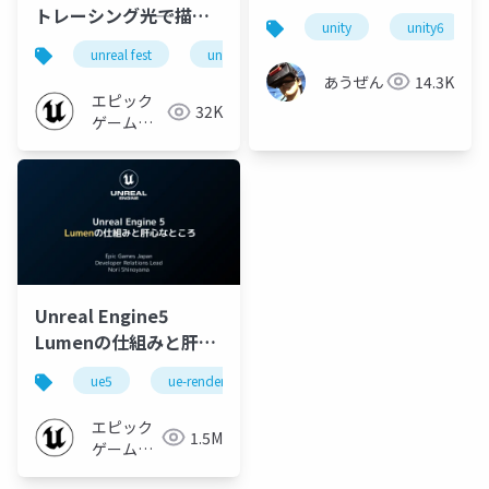
トレーシング――光で描く
unity
unity6
アニメ風オープンワー
unreal fest
unreal fest tokyo 2025
ルド | Unreal Fest
あうぜん
14.3K
Tokyo 2025
エピック
32K
ゲームズ
ジャパン
Unreal Engine5
Lumenの仕組みと肝心
なところ
ue5
ue-rendering
ue-lumen
エピック
1.5M
ゲームズ
ジャパン