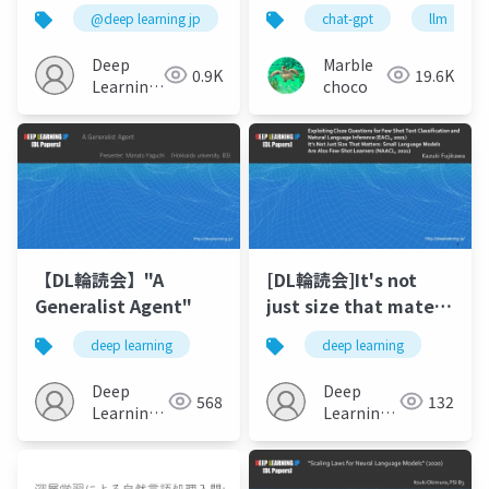
Description from
@deep learning jp
chat-gpt
llm
Large Language
Models (ICLR2023)
Deep
MarbIe
0.9K
19.6K
Learning
choco
JP
【DL輪読会】"A
[DL輪読会]It's not
Generalist Agent"
just size that maters
small language
deep learning
deep learning
models are also few
shot learners
Deep
Deep
568
132
Learning
Learning
JP
JP