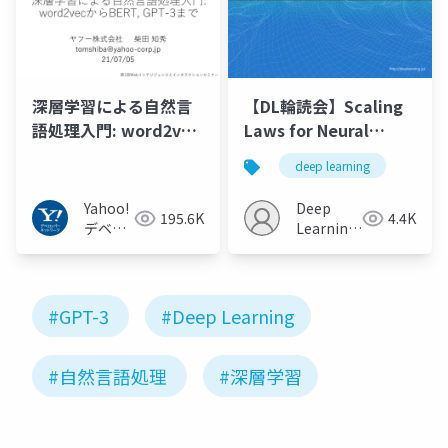
深層学習による自然言
【DL輪読会】Scaling
語処理入門: word2vec
Laws for Neural
からBERT, GPT-3まで
Language Models
deep learning
Yahoo!
Deep
195.6K
4.4K
デベロ
Learning
ッパー
JP
ネット
ワーク
#GPT-3
#Deep Learning
#自然言語処理
#深層学習