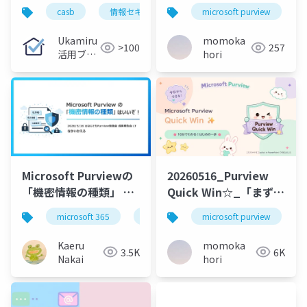
枚で整理
概念図
casb
情報セキュリティマネジメント試験
microsoft purview
シャドーi
Ukamiru
momoka
>100
257
活用ブロ
hori
グ
Microsoft Purviewの
20260516_Purview
「機密情報の種類」 は
Quick Win☆_「まずは
いいぞ！
ここから」のアイデア
microsoft 365
microsoft purview
microsoft purview
秘密度ラベル
Kaeru
momoka
3.5K
6K
Nakai
hori