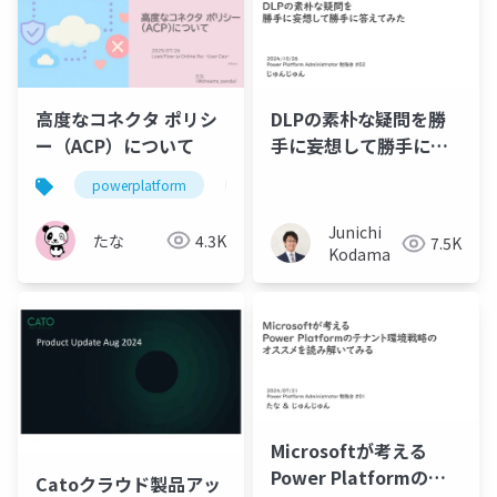
高度なコネクタ ポリシ
DLPの素朴な疑問を勝
ー（ACP）について
手に妄想して勝手に答
えてみた
powerplatform
powerautomate
powerapps
Junichi
たな
4.3K
7.5K
Kodama
Microsoftが考える
Power Platformのテ
Catoクラウド製品アッ