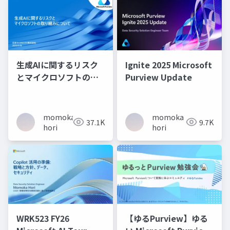
生成AIに関するリスク
Ignite 2025 Microsoft
とマイクロソフトの取
Purview Update
り組みについて
momoka
momoka
37.1K
9.7K
hori
hori
WRK523 FY26
【ゆるPurview】ゆる