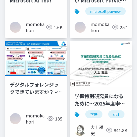
Microsoft AI Tour
い Microsoft Purview
概念図
microsoft purview
momoka
momoka
1.6K
257
hori
hori
デジタルフォレンジッ
クできていますか？ -
学振特別研究員になる
Microsoft Purview で
ために～2025年度申請
はじめるコンプライア
版
ンス対策
学振
dc1
momoka
185
hori
大上雅
841.8K
史