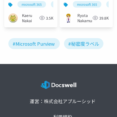
いいぞ！
チリやりましょう！
microsoft 365
microsoft purview
microsoft 365
秘密度ラベル
micr
Kaeru
Ryota
3.5K
39.8K
Nakai
Nakamura
#Microsoft Purview
#秘密度ラベル
運営：株式会社アプルーシッド
利用規約