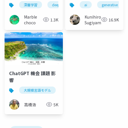
プログラムが自己学習
深層学習
deep learning
ai
machine learning
generative ai
する仕組み~
MarbIe
Kunihiro
1.3K
16.9K
choco
Sugiyama
ChatGPT 機会 課題 影
響
大規模言語モデル
chatgpt
生成ai
商業化
高橋浩
5K