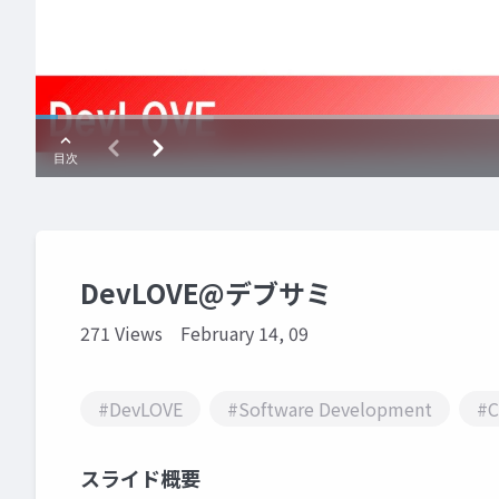
DevLOVE@デブサミ
271 Views
February 14, 09
#DevLOVE
#Software Development
#C
スライド概要