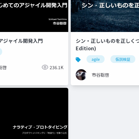
アジャイル開発入門
シン・正しいものを正しくつく
Edition)
agile
仮説検証
聡啓
236.1K
市谷聡啓