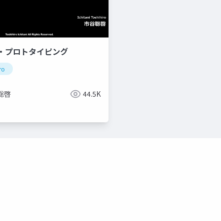
・プロトタイピング
ro
聡啓
44.5K