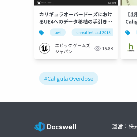
カリギュラオーバードーズにおけ
【出
るUE4へのデータ移植の手引き
Cal
【UNREAL FEST EAST 2018】
フロ
ue4
unreal fest east 2018
unreal
エピック ゲームズ
15.8K
ジャパン
#Caligula Overdose
運営：株