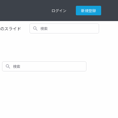
ログイン
新規登録
検索
てのスライド
検索