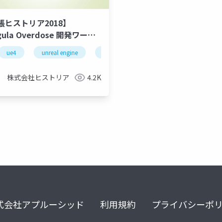
張ヒストリア2018】
igula Overdose 開発ワーク
ー アラカルト
 fest
ue4
ue-rendering
unreal engine
ue-bp
historia
ue-c++
unreal engine 4
g
株式会社ヒストリア
4.2K
式会社アプルーシッド
利用規約
プライバシーポ