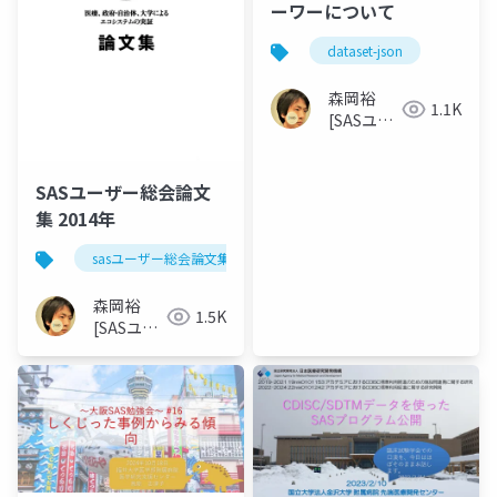
ーワーについて
dataset-json
森岡裕
1.1K
[SASユー
ザー総会
世話人]
SASユーザー総会論文
集 2014年
sasユーザー総会論文集 2014年
森岡裕
1.5K
[SASユー
ザー総会
世話人]