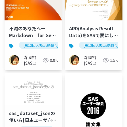
不滅のあなたへー
ARD(Analysis Result
Markdown for Gen
Data)をSASで表にして
AIs
みた～{tfrmt}パッケー
[第12回大阪sas勉強会]
[第12回大阪sas勉強会]
ジに触発されて～
森岡裕
森岡裕
0.9K
1.5K
[SASユー
[SASユー
ザー総会
ザー総会
世話人]
世話人]
sas_dataset_jsonの
使い方[日本ユーザ向け
はじめてのdataset-