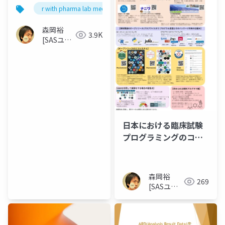
r with pharma lab meetup 1
森岡裕
3.9K
[SASユー
ザー総会
世話人]
日本における臨床試験
プログラミングのコミ
ュニティとオープンソ
ースの展望
森岡裕
269
[SASユー
ザー総会世
話人]