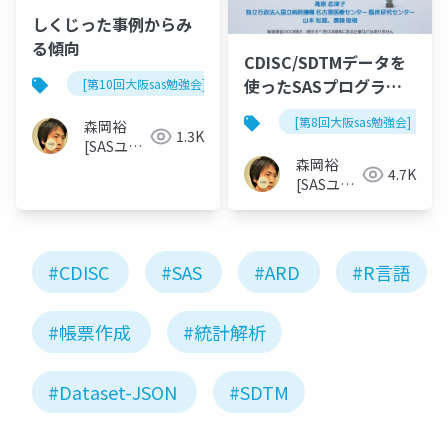
しくじった事例からみ
る傾向
CDISC/SDTMデータを
使ったSASプログラム
[第10回大阪sas勉強会]
公開
[第8回大阪sas勉強会]
森岡裕
1.3K
[SASユー
森岡裕
ザー総会
4.7K
[SASユー
世話人]
ザー総会
世話人]
#CDISC
#SAS
#ARD
#R言語
#帳票作成
#統計解析
#Dataset-JSON
#SDTM