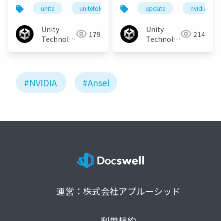
最新テクノロジ NVIDIA
ップデートおよびAnsel
unite
unitetokyo
unitetokyo2018
update
nvidia
HighlightsとANSEL
とVRWorksの紹介
Unity
Unity
179
214
Technologies
Technologies
Japan
Japan
#NVIDIA
#Ansel
運営：株式会社アプルーシッド
利用規約