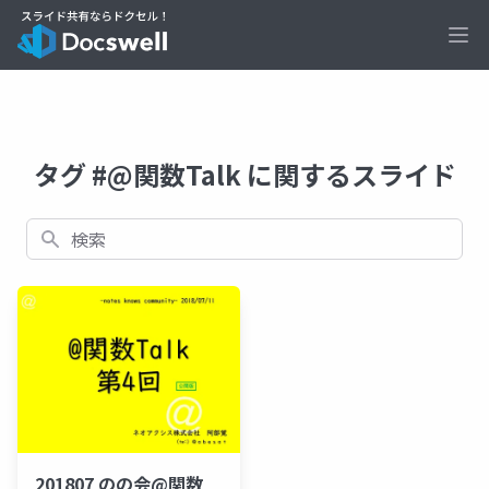
Ope
タグ #@関数Talk に関するスライド
検索
201807 のの会@関数