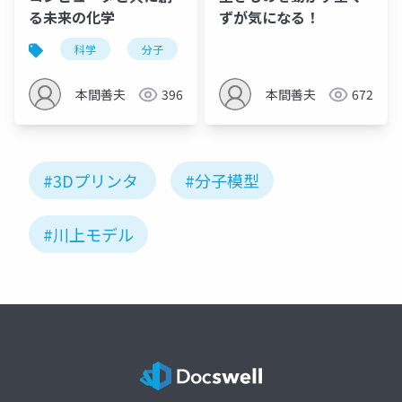
る未来の化学
ずが気になる！
科学
分子
生体分子
元素
元素楽
本間善夫
396
本間善夫
672
#3Dプリンタ
#分子模型
#川上モデル