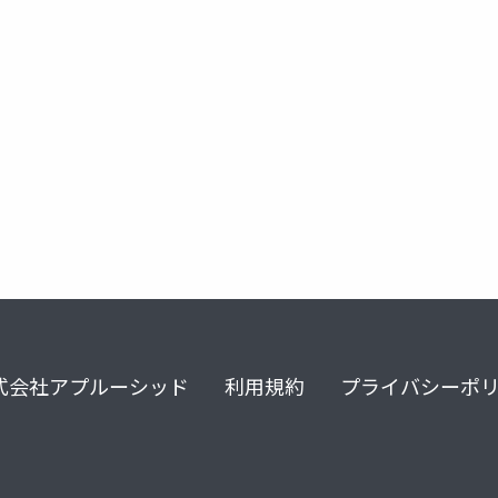
成人移行期医療
小児医療
令和8年度改定
式会社アプルーシッド
利用規約
プライバシーポ