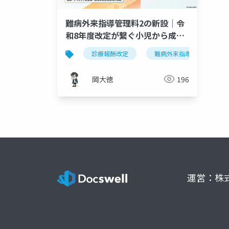
難病外来指導管理料2の新設｜令
和8年度改定が繋ぐ小児から成人
への移行期医療
診療報酬改定
難病外来指導管理料
岡大徳
196
運営：株