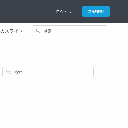
ログイン
新規登録
検索
てのスライド
検索