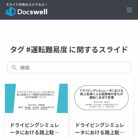
Ope
タグ #運転難易度 に関するスライド
検索
ドライビングシミュレ
ドライビングシミュレ
ータにおける路上駐車
ータにおける路上駐車