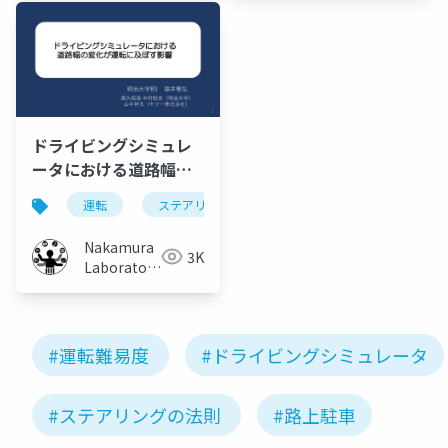
University)
ドライビングシミュレ
ータにおける道路幅の
変化が運転に及ぼす影
運転
ステアリングの法則
ドライビングシミュレ
響
Nakamura
3K
Laboratory
(Meiji
University)
#運転難易度
#ドライビングシミュレータ
#ステアリングの法則
#路上駐車