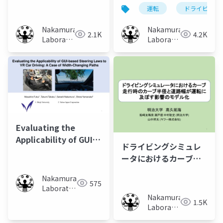
のドア開閉が認知的狭
による道路幅の変化が
運転
ドライビング
さに及ぼす影響につい
運転に及ぼす影響
て
Nakamura
Nakamura
2.1K
4.2K
Laboratory
Laboratory
(Meiji
(Meiji
University)
University)
Evaluating the
Applicability of GUI-
ドライビングシミュレ
based Steering Laws
ータにおけるカーブ走
to VR Car Driving A
行時のカーブ半径と道
Case of Width
Nakamura
路幅が運転に及ぼす影
575
Changing Paths
Laboratory
響のモデル化
Nakamura
(Meiji
1.5K
Laboratory
University)
(Meiji