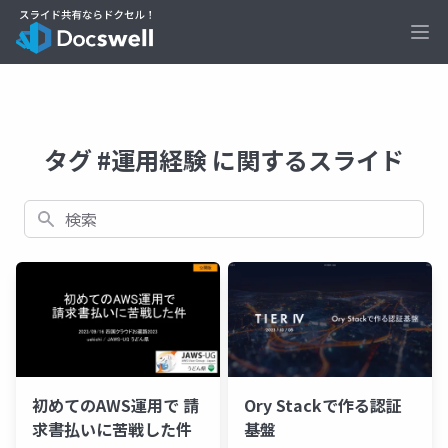
Ope
タグ #運用経験 に関するスライド
検索
初めてのAWS運用で 請
Ory Stackで作る認証
求書払いに苦戦した件
基盤