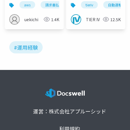
aws
請求書払い
運用
tieriv
経理
自動運転
クラ
uekichi
1.4K
TIER IV
12.5K
#運用経験
運営：株式会社アプルーシッド
利用規約