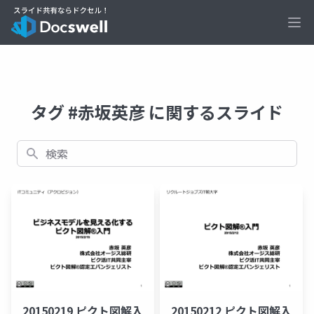
Ope
タグ #赤坂英彦 に関するスライド
検索
20150219 ピクト図解入
20150212 ピクト図解入