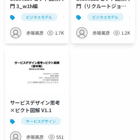
門 3_w1h編
門（リクルートジョブ
ズ様 IT朝大学）
ビジネスモデル
ピクト図解
ビジネスモデル
3w1hシート
ピ
赤坂英彦
1.7K
赤坂英彦
1.2K
サービスデザイン思考
×ピクト図解 V1.1
サービスデザイン
デザイン思考
ピク活it
赤坂英彦
551