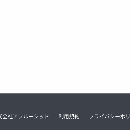
rdbms
reiwa
nifcloud
式会社アプルーシッド
利用規約
プライバシーポ