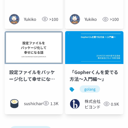
Yukiko
>100
Yukiko
>100
設定ファイルをパッケ
「Gopherくんを愛でる
ージ化して幸せになる
方法～入門編～」
話
golang
株式会社
sushichan044
1.3K
0.9K
ビヨンド