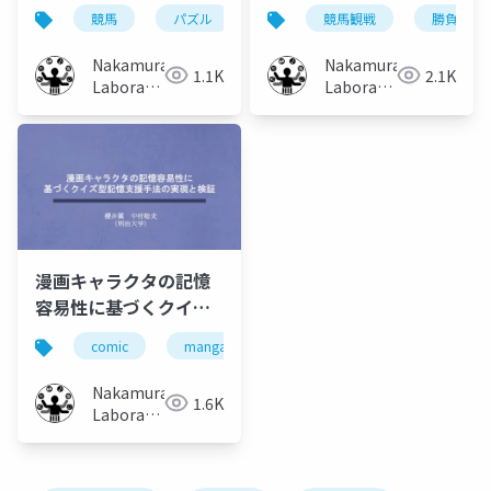
勝負服記憶支援手法の
忘却を考慮したパズル
競馬
パズル
塗り絵
競馬観戦
記憶
勝負服
忘却
レース映像を用いた検
型勝負服記憶支援手法
証
の提案
Nakamura
Nakamura
1.1K
2.1K
Laboratory
Laboratory
(Meiji
(Meiji
University)
University)
漫画キャラクタの記憶
容易性に基づくクイズ
型記憶支援手法の実現
comic
manga
memory
character
と検証
Nakamura
1.6K
Laboratory
(Meiji
University)